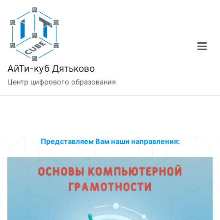
Перейти
к
содержимому
АйТи-куб Дятьково
Центр цифрового образования
Представляем Вам наши направления: