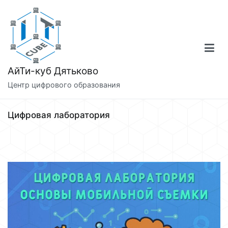
Перейти
к
содержимому
АйТи-куб Дятьково
Центр цифрового образования
Цифровая лаборатория