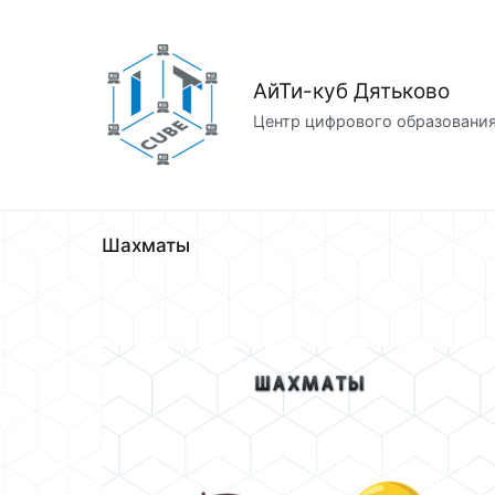
Перейти
к
содержимому
АйТи-куб Дятьково
Центр цифрового образовани
Шахматы