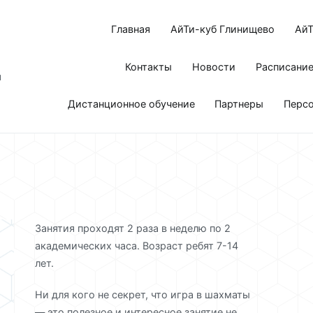
Главная
АйТи-куб Глинищево
АйТ
Контакты
Новости
Расписани
я
Дистанционное обучение
Партнеры
Перс
Занятия проходят 2 раза в неделю по 2
академических часа. Возраст ребят 7-14
лет.
Ни для кого не секрет, что игра в шахматы
— это полезное и интересное занятие не