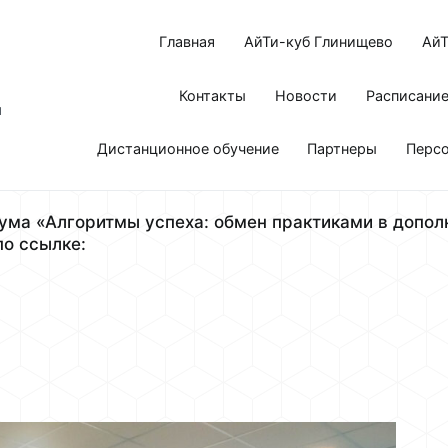
Главная
АйТи-куб Глинищево
АйТ
Контакты
Новости
Расписани
я
Дистанционное обучение
Партнеры
Перс
ума «Алгоритмы успеха: обмен практиками в допол
по ссылке: