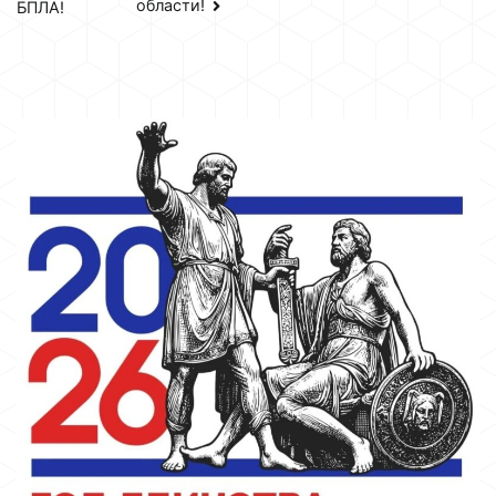
области!
БПЛА!
по
записям