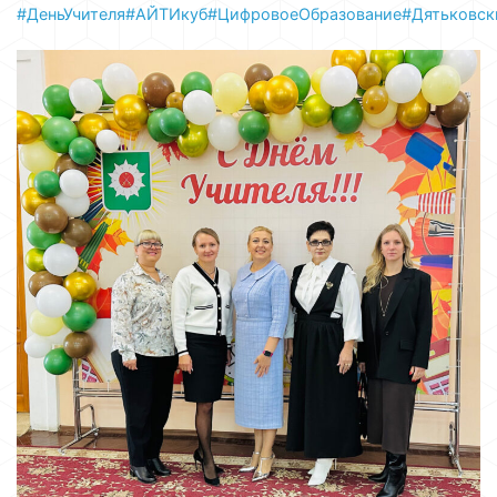
#ДеньУчителя
#АЙТИкуб
#ЦифровоеОбразование
#Дятьковск