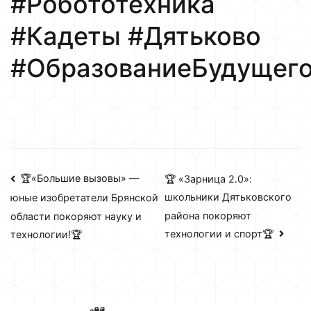
#Робототехника
#Кадеты #Дятьково
#ОбразованиеБудущег
Навигация
🏆«Большие вызовы» —
🏆 «Зарница 2.0»:
школьники Дятьковского
юные изобретатели Брянской
по
района покоряют
области покоряют науку и
записям
технологии и спорт🏆
технологии!🏆