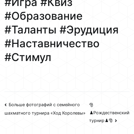
#Игра #Квиз
#Образование
#Таланты #Эрудиция
#Наставничество
#Стимул
Навигация
Больше фотографий с семейного
🎅
♟️Рождественский
шахматного турнира «Ход Королевы»
по
турнир♟️🎅
записям