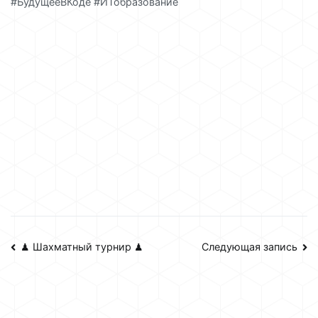
#БудущееВКоде #ИТобразование
Навигация
♟ Шахматный турнир ♟
Следующая запись
по
записям