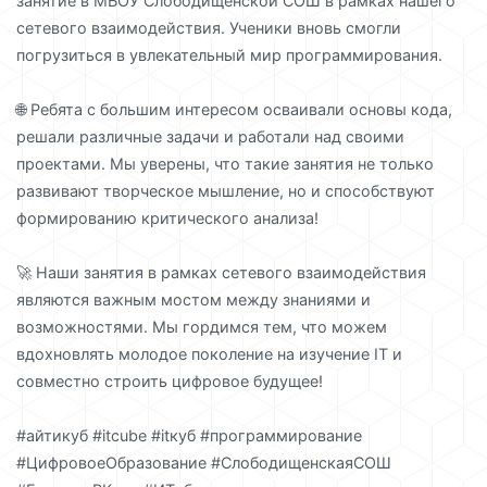
занятие в МБОУ Слободищенской СОШ в рамках нашего
сетевого взаимодействия. Ученики вновь смогли
погрузиться в увлекательный мир программирования.
🌐 Ребята с большим интересом осваивали основы кода,
решали различные задачи и работали над своими
проектами. Мы уверены, что такие занятия не только
развивают творческое мышление, но и способствуют
формированию критического анализа!
🚀 Наши занятия в рамках сетевого взаимодействия
являются важным мостом между знаниями и
возможностями. Мы гордимся тем, что можем
вдохновлять молодое поколение на изучение IT и
совместно строить цифровое будущее!
#айтикуб #itcube #itкуб #программирование
#ЦифровоеОбразование #СлободищенскаяСОШ