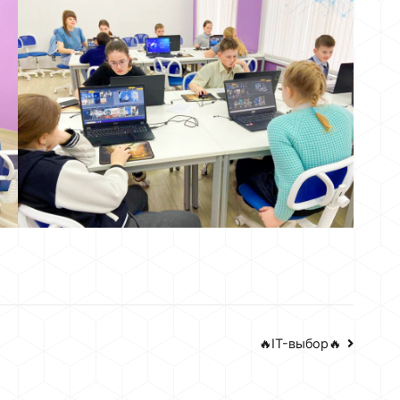
🔥IT-выбор🔥