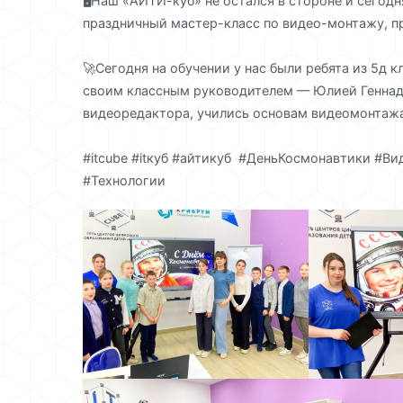
🖥️Наш «АЙТИ-куб» не остался в стороне и сего
праздничный мастер-класс по видео-монтажу, п
🚀Сегодня на обучении у нас были ребята из 5д
своим классным руководителем — Юлией Геннад
видеоредактора, учились основам видеомонтаж
#itcube #itкуб #айтикуб #ДеньКосмонавтики #В
#Технологии