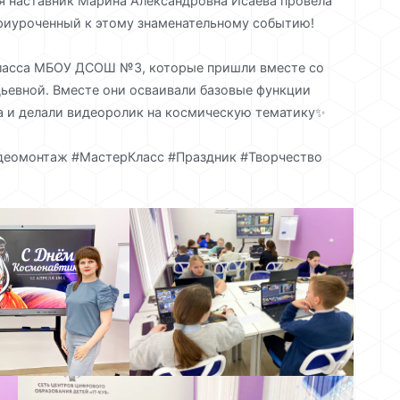
дня наставник Марина Александровна Исаева провела
риуроченный к этому знаменательному событию!
 класса МБОУ ДСОШ №3, которые пришли вместе со
ьевной. Вместе они осваивали базовые функции
а и делали видеоролик на космическую тематику✨
идеомонтаж #МастерКласс #Праздник #Творчество