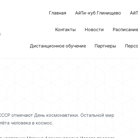
Главная
АйТи-куб Глинищево
АйТ
Контакты
Новости
Расписани
я
Дистанционное обучение
Партнеры
Перс
 СССР отмечают День космонавтики. Остальной мир
лёта человека в космос.