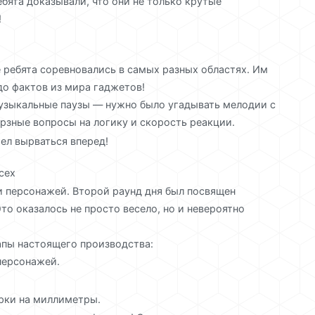
бята доказывали, что они не только крутые
!
 ребята соревновались в самых разных областях. Им
до фактов из мира гаджетов!
музыкальные паузы — нужно было угадывать мелодии с
рзные вопросы на логику и скорость реакции.
ел вырваться вперед!
сех
и персонажей. Второй раунд дня был посвящен
о оказалось не просто весело, но и невероятно
апы настоящего производства:
персонажей.
рки на миллиметры.