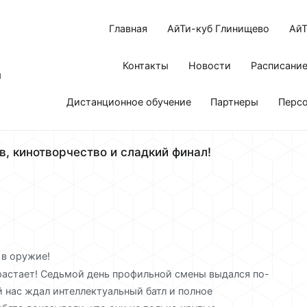
Главная
АйТи-куб Глинищево
АйТ
Контакты
Новости
Расписани
я
Дистанционное обучение
Партнеры
Перс
, кинотворчество и сладкий финал!
 в оружие!
растает! Седьмой день профильной смены выдался по-
 нас ждал интеллектуальный батл и полное