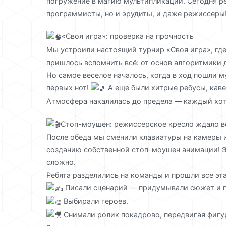
погружение в магию мультипликации. Сегодня ре
программисты, но и эрудиты, и даже режиссеры
«Своя игра»: проверка на прочность
Мы устроили настоящий турнир «Своя игра», где
пришлось вспомнить всё: от основ алгоритмики 
Но самое веселое началось, когда в ход пошли 
первых нот!
А еще были хитрые ребусы, каве
Атмосфера накалилась до предела — каждый хот
Стоп-моушен: режиссерское кресло ждало в
После обеда мы сменили клавиатуры на камеры 
созданию собственной стоп-моушен анимации! Эт
сложно.
Ребята разделились на команды и прошли все эт
Писали сценарий — придумывали сюжет и 
Выбирали героев.
Снимали ролик покадрово, передвигая фигу