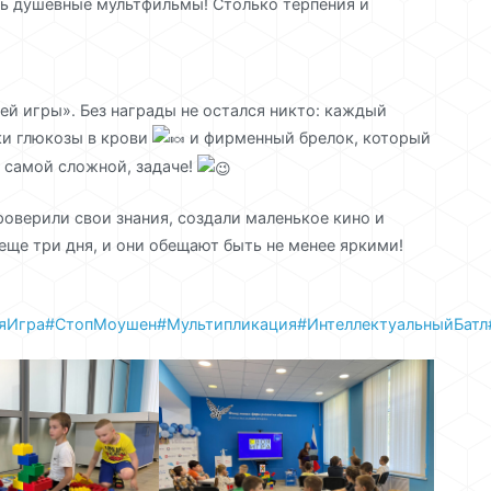
нь душевные мультфильмы! Столько терпения и
ей игры». Без награды не остался никто: каждый
ки глюкозы в крови
и фирменный брелок, который
 самой сложной, задаче!
оверили свои знания, создали маленькое кино и
еще три дня, и они обещают быть не менее яркими!
яИгра
#СтопМоушен
#Мультипликация
#ИнтеллектуальныйБатл