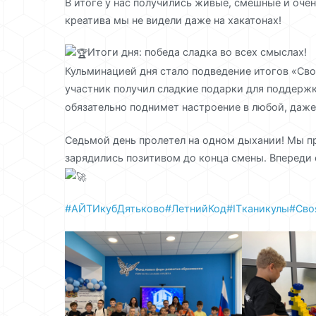
В итоге у нас получились живые, смешные и оче
креатива мы не видели даже на хакатонах!
Итоги дня: победа сладка во всех смыслах!
Кульминацией дня стало подведение итогов «Сво
участник получил сладкие подарки для поддерж
обязательно поднимет настроение в любой, даже
Седьмой день пролетел на одном дыхании! Мы пр
зарядились позитивом до конца смены. Впереди 
#АЙТИкубДятьково
#ЛетнийКод
#ITканикулы
#Сво