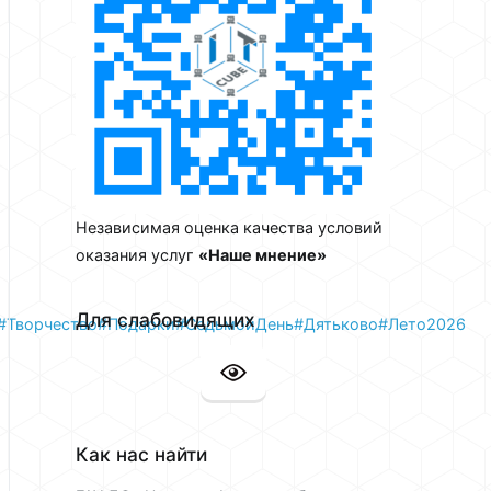
Независимая оценка качества условий
оказания услуг
«Наше мнение»
Для слабовидящих
#Творчество
#Подарки
#СедьмойДень
#Дятьково
#Лето2026
Как нас найти