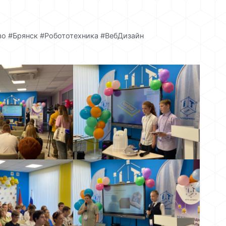
о #Брянск #Робототехника #ВебДизайн