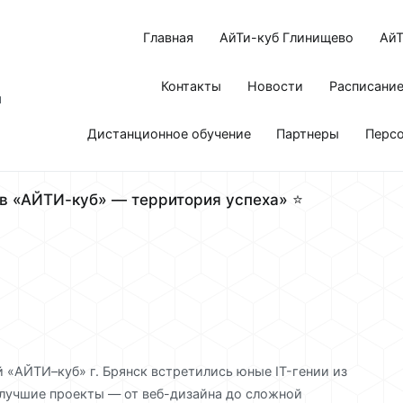
Главная
АйТи-куб Глинищево
АйТ
Контакты
Новости
Расписани
я
Дистанционное обучение
Партнеры
Перс
в «АЙТИ-куб» — территория успеха» ⭐
 «АЙТИ–куб» г. Брянск встретились юные IT-гении из
 лучшие проекты — от веб-дизайна до сложной