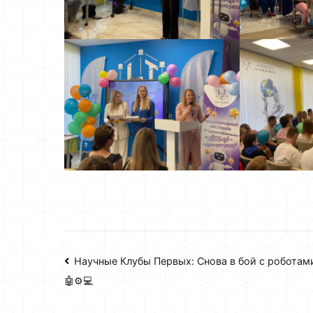
Навигация
Научные Клубы Первых: Снова в бой с роботами
🤖⚙️💻
по