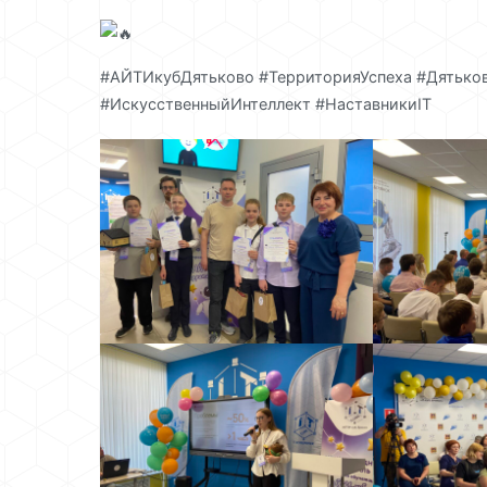
#АЙТИкубДятьково #ТерриторияУспеха #Дятьков
#ИскусственныйИнтеллект #НаставникиIT