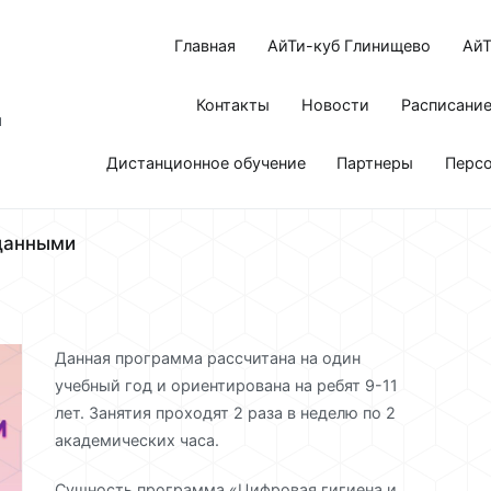
Главная
АйТи-куб Глинищево
АйТ
Контакты
Новости
Расписани
я
Дистанционное обучение
Партнеры
Перс
 данными
Данная программа рассчитана на один
учебный год и ориентирована на ребят 9-11
лет. Занятия проходят 2 раза в неделю по 2
академических часа.
Сущность программа «Цифровая гигиена и